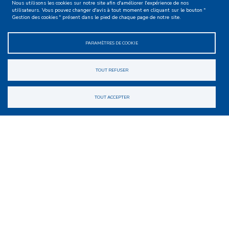
Nous utilisons les cookies sur notre site afin d'améliorer l'expérience de nos
utilisateurs. Vous pouvez changer d'avis à tout moment en cliquant sur le bouton "
Gestion des cookies " présent dans le pied de chaque page de notre site.
PARAMÈTRES DE COOKIE
28.01.2026
Bureau de Janvier 2026
TOUT REFUSER
lire la suite
TOUT ACCEPTER
28.11.2025
Plénière novembre 2025